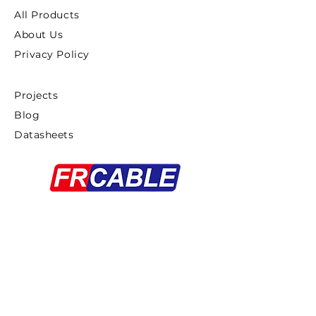
All Products
About Us
Privacy Policy
Projects
Blog
Datasheets
Copyright ©2025 FRCABLE All rights
Reserved.
浙ICP备18033879号-1
Proudly created By
Gaddiel