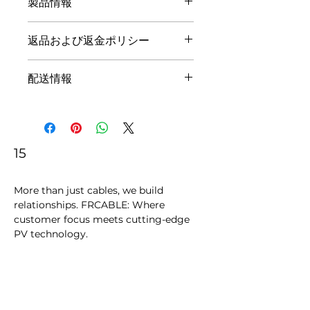
製品情報
私は商品詳細です。サイズ、素材、お
返品および返金ポリシー
手入れ方法、お手入れ方法など、商品
に関する詳細情報を追加するのに最適
私は返品と返金ポリシーです。私は、
な場所です。これは、この製品が特別
配送情報
顧客が購入に不満を持っている場合に
な理由と、顧客がこのアイテムからど
何をすべきかを知らせるのに最適な場
のように利益を得ることができるかを
私は配送ポリシーです。配送方法、梱
所です.わかりやすい返金または交換
書くのにも最適なスペースです.
包、および費用に関する詳細情報を追
ポリシーを持つことは、信頼を築き、
加するには、私が最適な場所です。配
安心して購入できることを顧客に安心
送ポリシーに関する簡単な情報を提供
15
させるための優れた方法です。
することは、信頼を築き、お客様が安
心して購入できることを顧客に安心さ
More than just cables, we build 
せるための優れた方法です。
relationships. FRCABLE: Where 
customer focus meets cutting-edge 
PV technology.