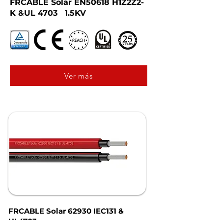
FRCABLE Solar EN50618 H1Z2Z2-
K &UL 4703 1.5KV
Ver más
FRCABLE Solar 62930 IEC131 &