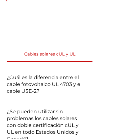
constante y evita el
sobrecalentamiento localizado en
Preguntas frecuentes sobre
los puntos de conexión.
cables solares con certificación
cUL y UL
Cables solares cUL y UL
¿Cuál es la diferencia entre el
cable fotovoltaico UL 4703 y el
cable USE-2?
El cable fotovoltaico (PV) UL 4703
¿Se pueden utilizar sin
cuenta con un aislamiento más
problemas los cables solares
grueso, mayor resistencia a los
con doble certificación cUL y
rayos UV y está clasificado para 90
UL en todo Estados Unidos y
°C en condiciones húmedas, lo
Canadá?