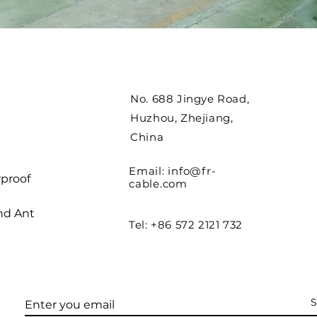
No. 688 Jingye Road,
Huzhou, Zhejiang,
China
Email:
info@fr-
proof
cable.com
nd Ant
Tel: +86 572 2121 732
S