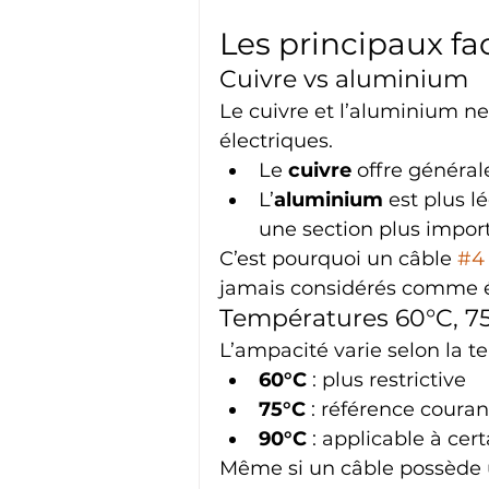
Les principaux fa
Cuivre vs aluminium
Le cuivre et l’aluminium n
électriques.
Le 
cuivre
 offre généra
L’
aluminium
 est plus 
une section plus impor
C’est pourquoi un câble 
#4
jamais considérés comme é
Températures 60°C, 75
L’ampacité varie selon la 
60°C
 : plus restrictive
75°C
 : référence cour
90°C
 : applicable à ce
Même si un câble possède u