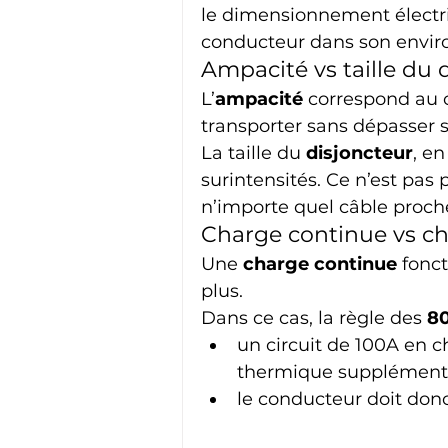
le dimensionnement électri
conducteur dans son enviro
Ampacité vs taille du 
L’
ampacité
 correspond au
transporter sans dépasser 
La taille du 
disjoncteur
, en
surintensités. Ce n’est pas
n’importe quel câble proche
Charge continue vs c
Une 
charge continue
 fonc
plus.
Dans ce cas, la règle des 
8
un circuit de 100A en 
thermique supplémenta
le conducteur doit do