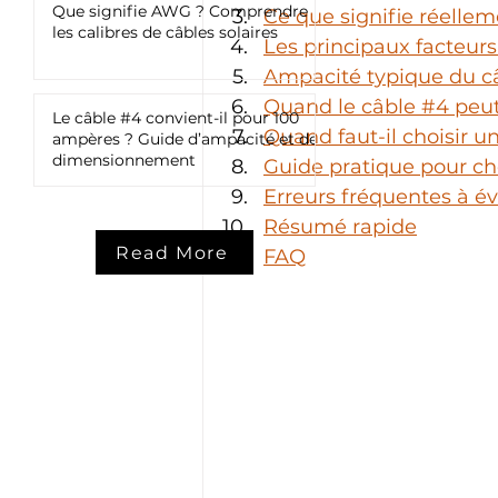
Que signifie AWG ? Comprendre
Ce que signifie réelle
les calibres de câbles solaires
Les principaux facteur
Ampacité typique du c
Quand le câble #4 peut
Le câble #4 convient-il pour 100
Quand faut-il choisir u
ampères ? Guide d’ampacité et de
dimensionnement
Guide pratique pour ch
Erreurs fréquentes à év
Résumé rapide
Read More
FAQ