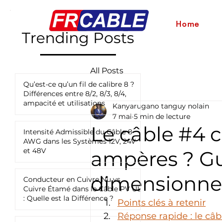
Home
Trending Posts
All Posts
Qu’est-ce qu’un fil de calibre 8 ?
Différences entre 8/2, 8/3, 8/4,
ampacité et utilisations
Kanyarugano tanguy nolain
7 mai
5 min de lecture
Le câble #4 c
Intensité Admissible du Câble 8
AWG dans les Systèmes 12V, 24V
et 48V
ampères ? Gu
dimensionn
Conducteur en Cuivre Nu vs
Cuivre Étamé dans le Câble PV UL
: Quelle est la Différence ?
Points clés à retenir
Réponse rapide : le câb