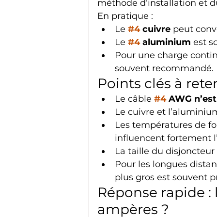
méthode d’installation et d
En pratique :
Le 
#4
 cuivre
 peut conv
Le 
#4
 aluminium
 est s
Pour une charge contin
souvent recommandé.
Points clés à rete
Le câble 
#4
 AWG n’est
Le cuivre et l’aluminiu
Les températures de fon
influencent fortement 
La taille du disjoncteu
Pour les longues dista
plus gros est souvent p
Réponse rapide : 
ampères ?