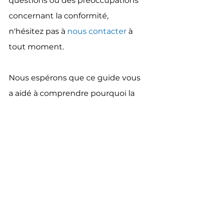
questions ou des préoccupations 
concernant la conformité, 
n'hésitez pas à 
nous contacter
 à 
tout moment.
Nous espérons que ce guide vous 
a aidé à comprendre pourquoi la 
conformité est importante et 
comment l'obtenir pour votre 
système PV. Merci d'avoir choisi 
FRCABLE
 comme partenaire de 
confiance pour vos besoins en 
câbles solaires.