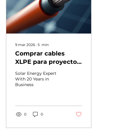
no solo buscan precios
competitivos, sino
también fabricantes que
ofrezcan una cobertura
sólida de certificaciones,
una...
9 mar 2026
∙
5
min
Comprar cables
XLPE para proyectos
solares es fácil
Solar Energy Expert
With 20 Years in
Business
0
0